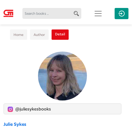
Detail
Home
Author
@juliesykesbooks
Julie Sykes