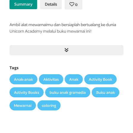
Summary
Details
0
Ambil alat mewarnaimu dan bersiaplah bertualang ke dunia
Unicorn Academy melalui buku mewarnai ini!
Ada banyak pola cantik, karakter kesukaanmu, dan pastinya
banyak unicorn untuk kau warnai!
Tags
Anak-anak
Aktivitas
Anak
Activity Book
Activity Books
buku anak gramedia
Buku anak
Mewarnai
coloring