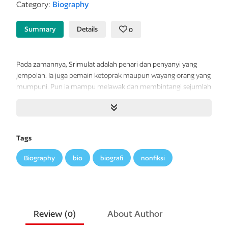
Category:
Biography
Summary
Details
0
Pada zamannya, Srimulat adalah penari dan penyanyi yang
jempolan. Ia juga pemain ketoprak maupun wayang orang yang
mumpuni. Pun ia mampu melawak dan membintangi sejumlah
film dengan elok. Ya, Srimulat adalah wanita yang memiliki
aneka kelebihan, bahkan boleh dibilang ia telah meletakkan
dasar-dasar seorang artis modern. Sementara Teguh, sang
suami, adalah musikus yang memiliki kemampuan memimpin
Tags
sekaligus mengelola kelompok musik dan lawak dengan
tangguh, ulet, cakap, dan penuh energi.
Biography
bio
biografi
nonfiksi
Dalam perjalanan hidup mereka, pasangan seniman-seniwati ini
meluncur dalam rombongan musik dan lawak. Sepeninggal
Srimulat, Teguh berinisiatif memberi porsi lebih besar pada seni
lawak dan bahkan menjunjungnya tinggi-tinggi. Dari waktu ke
Review (
0
)
About Author
waktu Teguh “membudidayakan” pelawak di negeri ini. Boleh