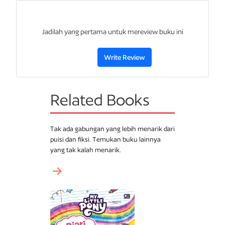
Manusia Salju
Bukit Peri
Jadilah yang pertama untuk mereview buku ini
Siput dan Pohon Mawar
Write Review
“Tapi...
bukankah seharusnya kita,
makhluk yang ada di dunia,
sebisa mungkin melakukan yang terbaik untuk saling
membantu?” —pohon mawar dalam kisah
Siput
dan
Pohon
Mawar
Related Books
Tak ada gabungan yang lebih menarik dari
puisi dan fiksi. Temukan buku lainnya
yang tak kalah menarik.