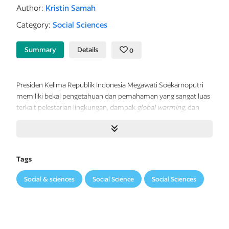
Author:
Kristin Samah
Category:
Social Sciences
Summary
Details
0
Presiden
Kelima
Republik
Indonesia
Megawati
Soekarnoputri
memiliki
bekal
pengetahuan
dan
pemahaman
yang
sangat
luas
terkait
pelestarian
lingkungan, dampak
global
warming
,
dan
penanganan
bencana
alam
maupun
bencana
hidrometeorologi.
Pemahamannya
itu
diimplementasikan
dengan
membentuk
Badan
Penanggulangan
Bencana
(Baguna)
PDI
Perjuangan.
Tags
Kegigihan
Megawati
Soekarnoputri
mendirikan
dan
Social & sciences
Social Science
Social Sciences
mengembangkan
Baguna sehingga
bisa
menjadi
mitra
tepercaya
dalam
penanggulangan
bencana
menempatkan
PDI
Perjuangan
sebagai
satu-satunya
partai—bukan
hanya
di
Indonesia, tetapi juga di dunia—yang memiliki sayap