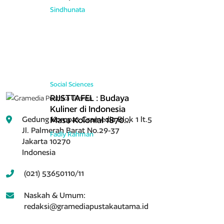
Sindhunata
Social Sciences
RIJSTTAFEL : Budaya
Kuliner di Indonesia
Masa Kolonial 1870–
Gedung Kompas Gramedia Blok 1 lt.5
1942
Jl. Palmerah Barat No.29-37
Fadly Rahman
Jakarta 10270
Indonesia
(021) 53650110/11
Naskah & Umum:
redaksi@gramediapustakautama.id