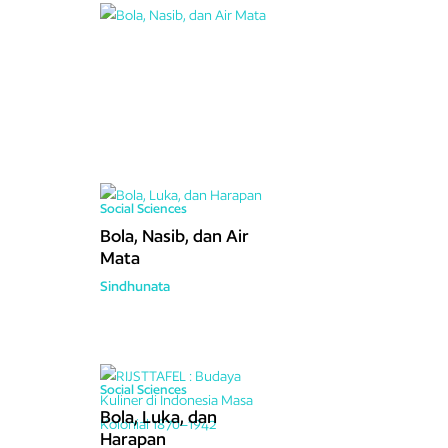
pemimpin
yang
sungguh
peduli
pada
negara
dan
rakyat
Indonesia.
Arahan
dan
kebijakan
dalam
penanggulangan
bencana
membuktikan
bahwa
ia
sangat
memahami
kondisi
alam
dan
rakyat
Indonesia.
Lewat
Baguna,
ia
terus
berkiprah
untuk
tanah
air
tercinta,
Indonesia.
Social Sciences
Bola, Nasib, dan Air
Mata
Sindhunata
Social Sciences
Bola, Luka, dan
Harapan