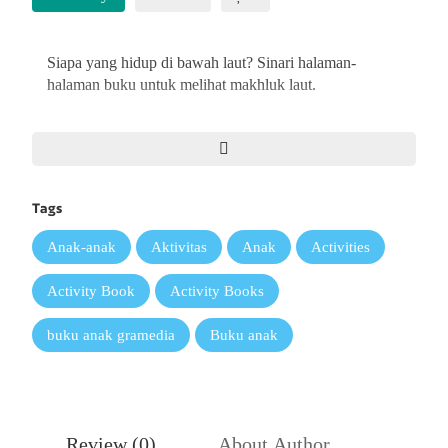
Siapa yang hidup di bawah laut? Sinari halaman-
halaman buku untuk melihat makhluk laut.
Jelajahi kelima samudra di Bumi lebih dekat, dan kau
akan menemukan keajaiban dunia bawah laut! Dari
anjing laut kecil lucu di Samudra Arktik
hingga naga
laut berdaun di Samudra Pasifik,
semuanya akan
Tags
dibahas di buku ini.
Anak-anak
Aktivitas
Anak
Activities
Activity Book
Activity Books
buku anak gramedia
Buku anak
Review (
0
)
About Author