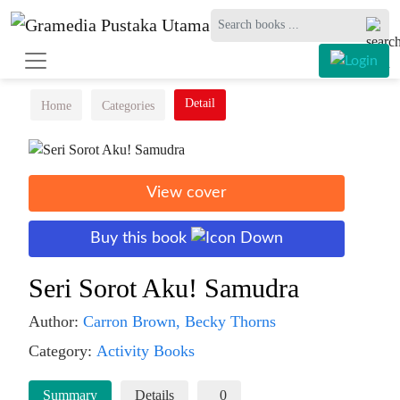
Detail
Home
Categories
View cover
Buy this book
Seri Sorot Aku! Samudra
Author:
Carron Brown,
Becky Thorns
Category:
Activity Books
Summary
Details
0