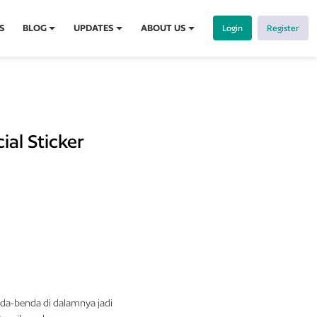
S
BLOG
UPDATES
ABOUT US
Login
Register
ial Sticker
da-benda
di
dalamnya
jadi