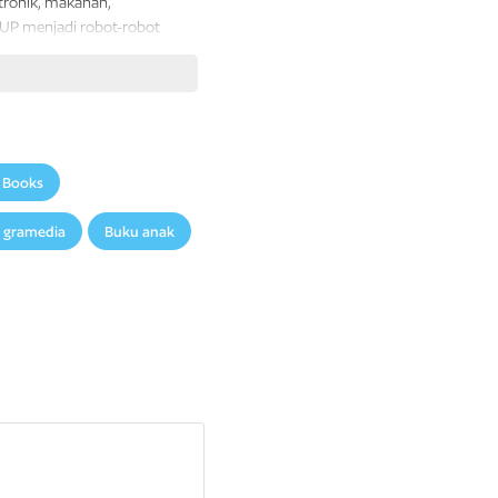
tronik,
makanan,
DUP menjadi robot-robot
rlu
kauketahui
tentang
11
stiker!
s Books
 gramedia
Buku anak