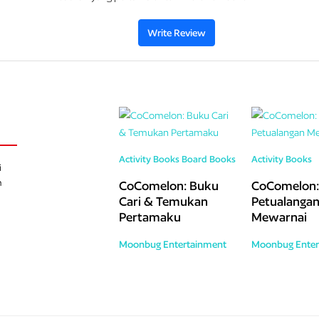
Write Review
Activity Books
Board Books
Activity Books
i
h
CoComelon: Buku
CoComelon:
Cari & Temukan
Petualanga
Pertamaku
Mewarnai
Moonbug Entertainment
Moonbug Enter