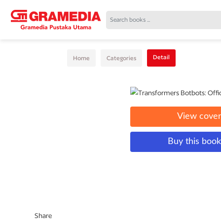
Detail
Home
Categories
View cove
Buy this boo
Share