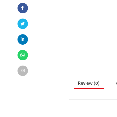
Review (
0
)