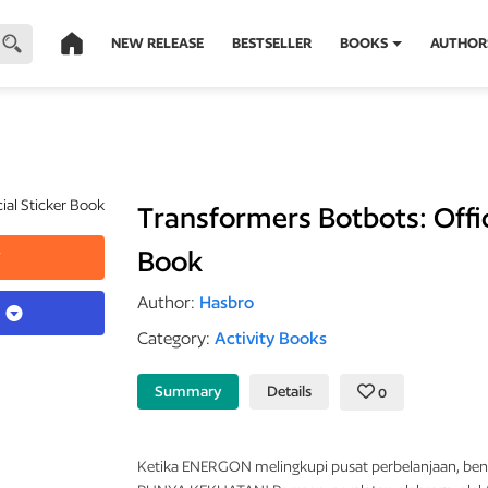
NEW RELEASE
BESTSELLER
BOOKS
AUTHOR
Transformers Botbots: Offic
Book
r
Author:
Hasbro
k
Category:
Activity Books
Summary
Details
0
Ketika
ENERGON
melingkupi pusat perbelanjaan,
ben