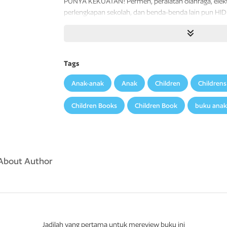
PUNYA
KEKUATAN!
Permen,
peralatan
olahraga,
elek
perlengkapan sekolah, dan benda-benda lain pun HI
TRANSFORMERS
kecil—disebut
BOTBOTS
!
OFFICIAL
STICKER
BOOK
ini
berisi
semua
hal
yang
pe
suku
BOTBOTS
dan
123
karakter,
serta
lebih dari 500 
Tags
Anak-anak
Anak
Children
Children
Children Books
Children Book
buku anak
About Author
Jadilah yang pertama untuk mereview buku ini