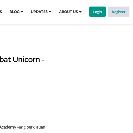
S
BLOG
UPDATES
ABOUT US
Login
Register
at Unicorn -
1
Academy
yang
berkilauan