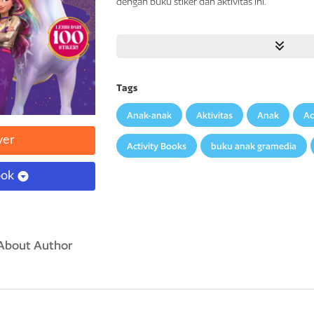
dengan buku stiker dan aktivitas ini.
Buku
ini
cocok
sekali
untuk
para
penggemar
se
ingin
bergabung
dengan
Sophie,
Wildstar,
dan
petualangan
ajaib
penuh
sihir
sepanjang masa!
Tags
Anak-anak
Aktivitas
Anak
Ac
ver
Activity Books
buku anak gramedia
ook
About Author