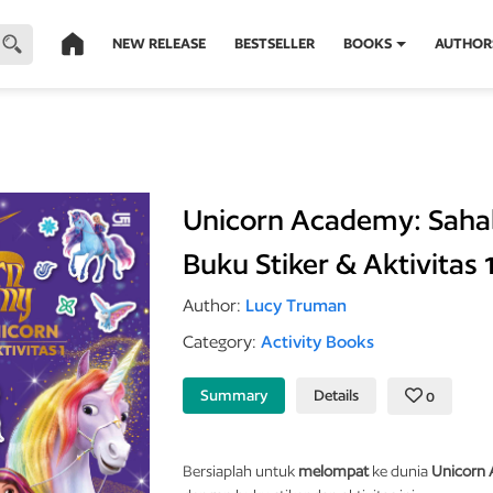
NEW RELEASE
BESTSELLER
BOOKS
AUTHOR
Unicorn Academy: Sahab
Buku Stiker & Aktivitas 
Author:
Lucy Truman
Category:
Activity Books
Summary
Details
0
Bersiaplah
untuk
melompat
ke dunia
Unicorn