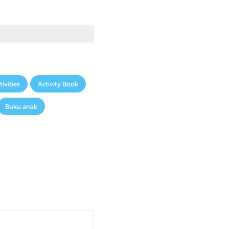
rial
Unicorn
Academy
yang
teman-teman
lain
dalam
tivities
Activity Book
Buku anak