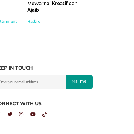
n
Mewarnai Kreatif dan
Ajaib
tainment
Hasbro
EEP IN TOUCH
Mail me
ONNECT WITH US