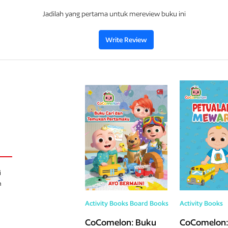
Jadilah yang pertama untuk mereview buku ini
Write Review
i
h
Activity Books
Board Books
Activity Books
CoComelon: Buku
CoComelon: