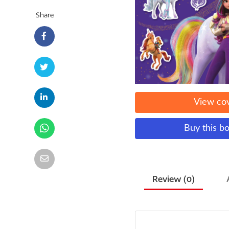
Share
View co
Buy this b
Review (
0
)