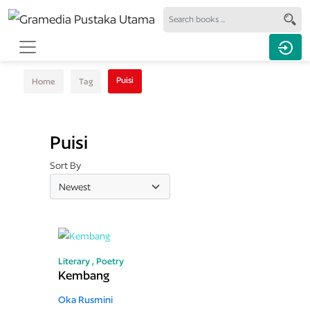
Puisi
Home
Tag
Puisi
Sort By
Literary ,
Poetry
Kembang
Oka Rusmini